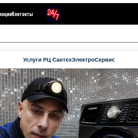
мация
Контакты
Услуги РЦ СантехЭлектроСервис