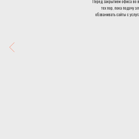
Перед закрытием офиса во в
тех пор, пока подачу э
обзванивать сайты с услуг
Время было уже к 23:00. Мину
На устранение всей