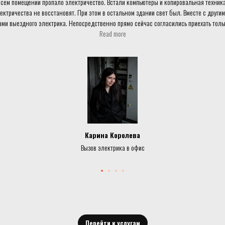
сём помещении пропало электричество. Встали компьютеры и копировальная техника.
лектричества не восстановят. При этом в остальном здании свет был. Вместе с друг
ами выездного электрика. Непосредственно прямо сейчас согласились приехать тольк
т через 40 после разговора по телефону приехал электрик Марат, нашёл проблему - 
Read more
 проблемы с электропроводкой у него ушло около часа. Цена за услуги вместе со с
Карина Королева
Вызов электрика в офис
Перейти к услугам