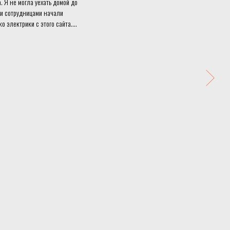
 Я не могла уехать домой до
ими сотрудницами начали
о электрики с этого сайта.
сказал, что отгорела "земля".
кидкой 5500 рублей.