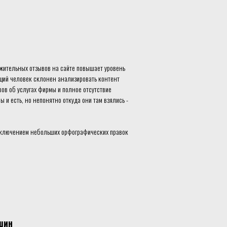
жительных отзывов на сайте повышает уровень
ящий человек склонен анализировать контент
ов об услугах фирмы и полное отсутствие
 и есть, но непонятно откуда они там взялись -
исключением небольших орфографических правок
шин