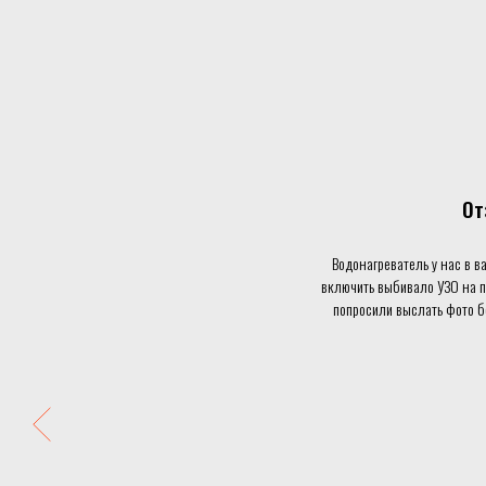
От
Водонагреватель у нас в в
включить выбивало УЗО на пр
попросили выслать фото бо