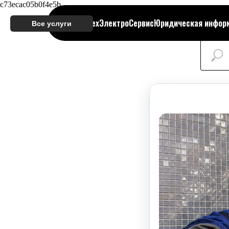
c73ecac05b0f4e5b
РЦ СантехЭлектроСервис
Юридическая инфор
Все услуги
Стиральные
машины
Водонагреватели
Электрик
Сантехник