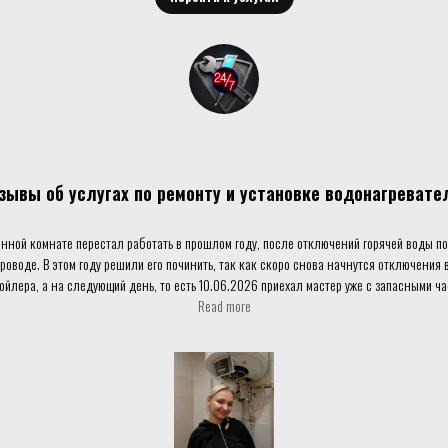
зывы об услугах по ремонту и установке водонагревате
анной комнате перестал работать в прошлом году, после отключений горячей воды по
оводе. В этом году решили его починить, так как скоро снова начнутся отключения
йлера, а на следующий день, то есть 10.06.2026 приехал мастер уже с запасными ча
Вместе со скидкой и гарантией на 1 год получилось не так уж и дорого.
Read more