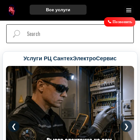
c73ecac05b0f4e5b
Все услуги
Стиральные машины
📞 Позвонить
Водонагреватели
Электрик
Сантехник
Услуги РЦ СантехЭлектроСервис
❮
❯